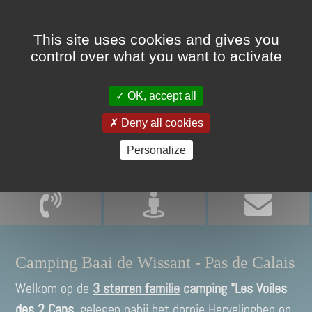
Cookies management panel
This site uses cookies and gives you
control over what you want to activate
OK, accept all
Deny all cookies
Personalize
Camping Baai de Wissant - Pas de Calais
Welkom op de
3 sterren familie
camping "Les Voiles
des 2 Caps,
gelegen nabij het dorpje Hervelinghen op